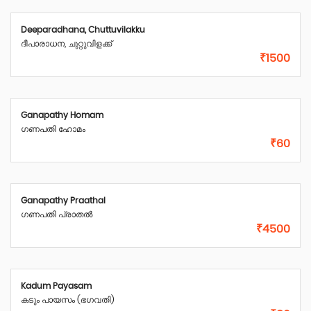
Deeparadhana, Chuttuvilakku
ദീപാരാധന, ചുറ്റുവിളക്ക്
₹1500
Ganapathy Homam
ഗണപതി ഹോമം
₹60
Ganapathy Praathal
ഗണപതി പ്രാതൽ
₹4500
Kadum Payasam
കടും പായസം (ഭഗവതി)