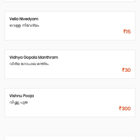
Vella Nivedyam
വെള്ള നിവേദ്യം
₹15
Vidhya Gopala Manthram
വിദ്യ ഗോപാല മന്ത്രം
₹30
Vishnu Pooja
വിഷ്ണു പൂജ
₹300