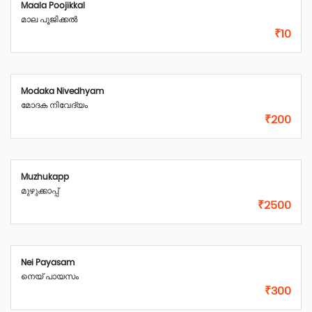
Maala Poojikkal
മാല പൂജിക്കൽ
₹10
Modaka Nivedhyam
മോദക നിവേദ്യം
₹200
Muzhukapp
മുഴുക്കാപ്പ്
₹2500
Nei Payasam
നെയ്‌ പായസം
₹300