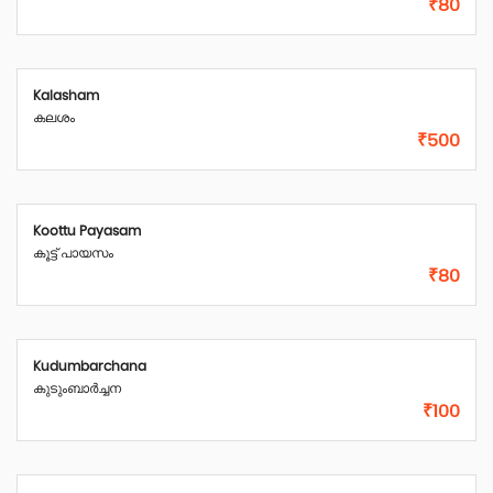
₹80
Kalasham
കലശം
₹500
Koottu Payasam
കൂട്ട് പായസം
₹80
Kudumbarchana
കുടുംബാർച്ചന
₹100