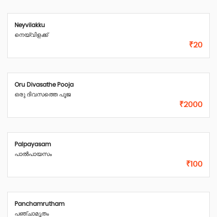
Neyvilakku
നെയ്‌വിളക്ക്
₹20
Oru Divasathe Pooja
ഒരു ദിവസത്തെ പൂജ
₹2000
Palpayasam
പാൽപായസം
₹100
Panchamrutham
പഞ്ചാമൃതം