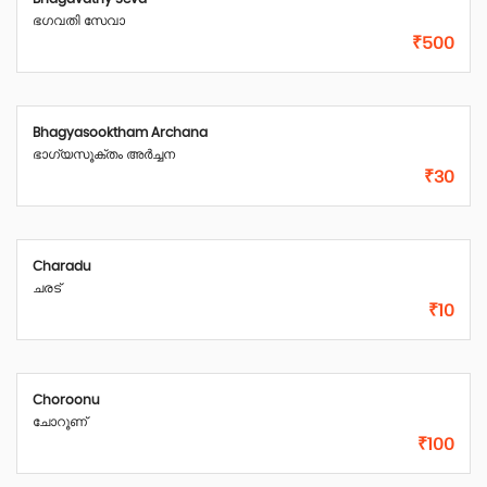
ഭഗവതി സേവാ
₹500
Bhagyasooktham Archana
ഭാഗ്യസൂക്തം അർച്ചന
₹30
Charadu
ചരട്
₹10
Choroonu
ചോറൂണ്
₹100