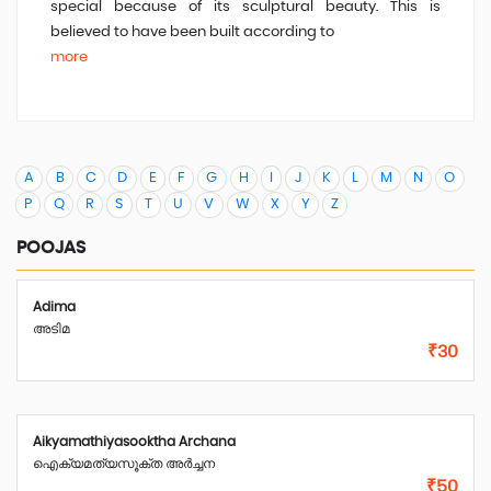
special because of its sculptural beauty. This is
believed to have been built according to
more
A
B
C
D
E
F
G
H
I
J
K
L
M
N
O
P
Q
R
S
T
U
V
W
X
Y
Z
POOJAS
Adima
അടിമ
₹30
Aikyamathiyasooktha Archana
ഐക്യമത്യസൂക്ത അർച്ചന
₹50