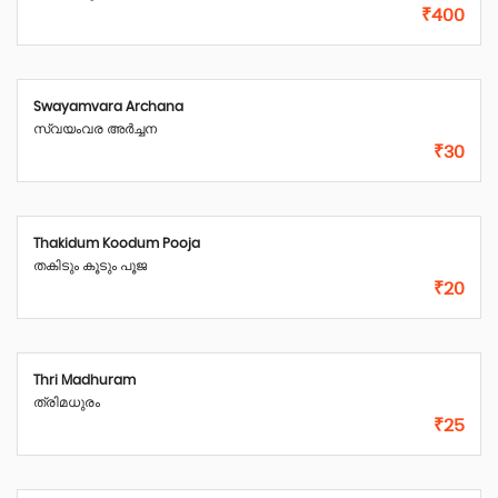
₹400
Swayamvara Archana
സ്വയംവര അർച്ചന
₹30
Thakidum Koodum Pooja
തകിടും കൂടും പൂജ
₹20
Thri Madhuram
ത്രിമധുരം
₹25