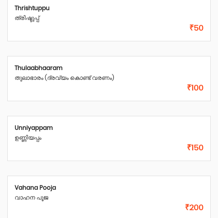
Thrishtuppu
ത്രിഷ്ടുപ്പ്
₹50
Thulaabhaaram
തുലാഭാരം (ദ്രവ്യം കൊണ്ട് വരണം)
₹100
Unniyappam
ഉണ്ണിയപ്പം
₹150
Vahana Pooja
വാഹന പൂജ
₹200