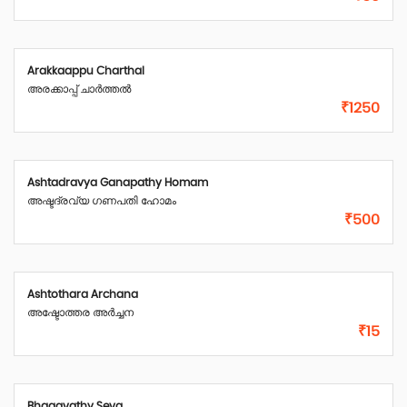
Arakkaappu Charthal
അരക്കാപ്പ് ചാർത്തൽ
₹1250
Ashtadravya Ganapathy Homam
അഷ്ടദ്രവ്യ ഗണപതി ഹോമം
₹500
Ashtothara Archana
അഷ്ടോത്തര അർച്ചന
₹15
Bhagavathy Seva