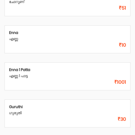
ചോറൂണ്
₹51
Enna
എണ്ണ
₹10
Enna 1 Patta
എണ്ണ 1 പാട്ട
₹1001
Guruthi
ഗുരുതി
₹30