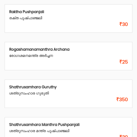
Raktha Pushpanjali
രക്ത പുഷ്പാഞ്ജലി
₹30
Rogashamanamanthra Archana
രോഗശമനമന്ത്ര അർച്ചന
₹25
Shathrusamhara Guruthy
ശത്രുസംഹാര ഗുരുതി
₹350
Shathrusamhara Manthra Pushpanjali
ശത്രുസംഹാര മന്ത്ര പുഷ്പാഞ്ജലി