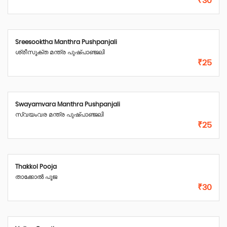
₹30
Sreesooktha Manthra Pushpanjali
ശ്രീസൂക്ത മന്ത്ര പുഷ്പാഞ്ജലി
₹25
Swayamvara Manthra Pushpanjali
സ്വയംവര മന്ത്ര പുഷ്പാഞ്ജലി
₹25
Thakkol Pooja
താക്കോൽ പൂജ
₹30