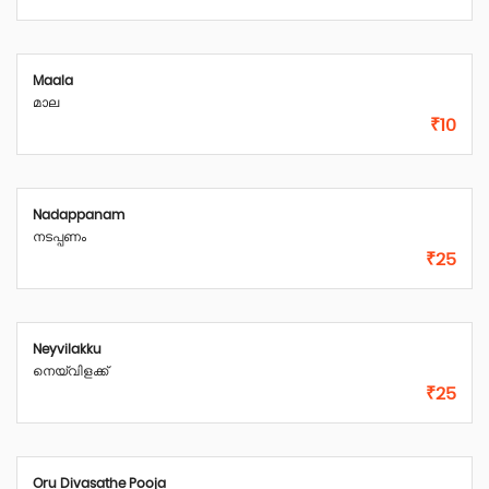
Maala
മാല
₹10
Nadappanam
നടപ്പണം
₹25
Neyvilakku
നെയ്‌വിളക്ക്
₹25
Oru Divasathe Pooja