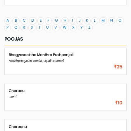
A
B
C
D
E
F
G
H
I
J
K
L
M
N
O
P
Q
R
S
T
U
V
W
X
Y
Z
POOJAS
Bhagyasooktha Manthra Pushpanjali
ഭാഗ്യസൂക്ത മന്ത്ര പുഷ്പാഞ്ജലി
₹25
Charadu
ചരട്
₹10
Choroonu