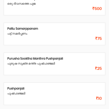
ഒരു ദിവസത്തെ പൂജ
₹500
Pattu Samarppanam
പട്ട് സമർപ്പണം
₹75
Purusha Sooktha Manthra Pushpanjali
പുരുഷ സൂക്ത മന്ത്ര പുഷ്പാഞ്ജലി
₹25
Pushpanjali
പുഷ്പാഞ്ജലി
₹10