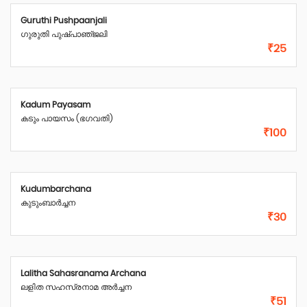
Guruthi Pushpaanjali
ഗുരുതി പുഷ്‌പാഞ്‌ജലി
₹25
Kadum Payasam
കടും പായസം (ഭഗവതി)
₹100
Kudumbarchana
കുടുംബാർച്ചന
₹30
Lalitha Sahasranama Archana
ലളിത സഹസ്രനാമ അർച്ചന
₹51