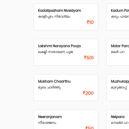
Kadalipazham Nivedyam
Kadum P
കദളിപ്പഴം നിവേദ്യം
കടും പായ
₹10
Lakshmi Narayana Pooja
Malar Par
ലക്ഷ്മി നാരായണ പൂജ
മലർ പറ
₹501
Mukham Chaarthu
Muzhukap
മുഖം ചാർത്തു
മുഴുക്കാപ്പ്
₹200
Neeranjanam
Nelpara
നീരാഞ്ജനം
നെല്ല് പറ
₹50