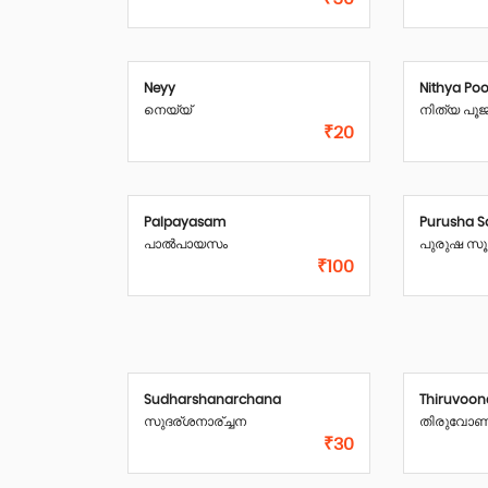
Neyy
Nithya Poo
നെയ്യ്
നിത്യ പൂ
₹20
Palpayasam
Purusha 
പാൽപായസം
പുരുഷ സൂ
₹100
Sudharshanarchana
Thiruvoon
സുദര്ശനാര്ച്ചന
തിരുവോണ 
₹30