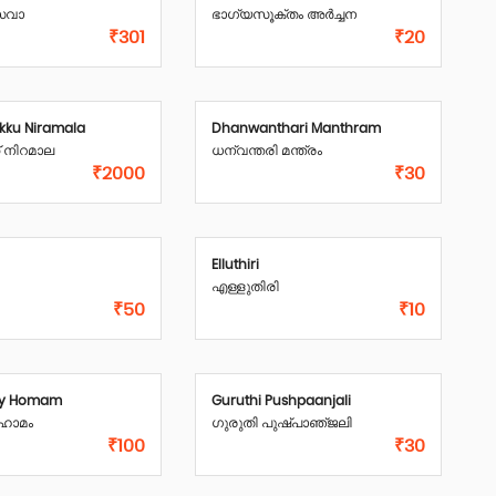
േവാ
ഭാഗ്യസൂക്തം അർച്ചന
₹301
₹20
akku Niramala
Dhanwanthari Manthram
ക് നിറമാല
ധന്വന്തരി മന്ത്രം
₹2000
₹30
Elluthiri
എള്ളുതിരി
₹50
₹10
hy Homam
Guruthi Pushpaanjali
ഹോമം
ഗുരുതി പുഷ്‌പാഞ്‌ജലി
₹100
₹30