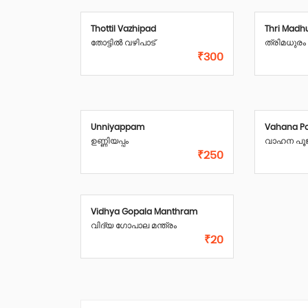
Thottil Vazhipad
Thri Mad
തോട്ടിൽ വഴിപാട്
ത്രിമധുരം
₹300
Unniyappam
Vahana P
ഉണ്ണിയപ്പം
വാഹന പൂ
₹250
Vidhya Gopala Manthram
വിദ്യ ഗോപാല മന്ത്രം
₹20