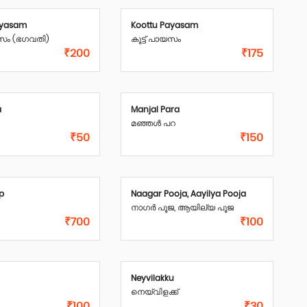
ayasam
Koottu Payasam
സം (ഭഗവതി)
കൂട്ട് പായസം
₹200
₹175
a
Manjal Para
മഞ്ഞൾ പറ
₹50
₹150
p
Naagar Pooja, Aayilya Pooja
നാഗർ പൂജ, ആയില്യ പൂജ
₹700
₹100
Neyvilakku
നെയ്‌വിളക്ക്
₹100
₹30