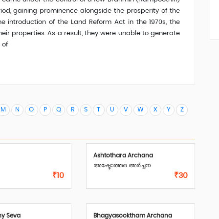
eriod, gaining prominence alongside the prosperity of the
e introduction of the Land Reform Act in the 1970s, the
their properties. As a result, they were unable to generate
 of
M
N
O
P
Q
R
S
T
U
V
W
X
Y
Z
Ashtothara Archana
അഷ്ടോത്തര അർച്ചന
₹10
₹30
hy Seva
Bhagyasooktham Archana