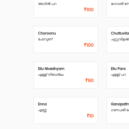
അവിൽ പറ
ഭഗവതി സ
₹100
Choroonu
Chuttuvil
ചോറൂണ്
ചുറ്റുവിളക്
₹100
Ellu Nivedhyam
Ellu Para
എള്ള് നിവേദ്യം
എള്ള് പറ
₹60
Enna
Ganapat
എണ്ണ
ഗണപതി 
₹10