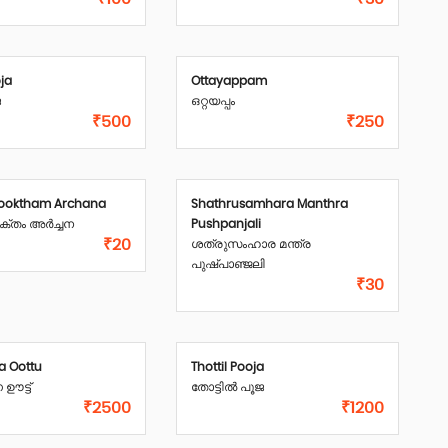
ja
Ottayappam
ജ
ഒറ്റയപ്പം
₹500
₹250
Sooktham Archana
Shathrusamhara Manthra
ക്തം അർച്ചന
Pushpanjali
₹20
ശത്രുസംഹാര മന്ത്ര
പുഷ്പാഞ്ജലി
₹30
a Oottu
Thottil Pooja
ഊട്ട്
തോട്ടിൽ പൂജ
₹2500
₹1200