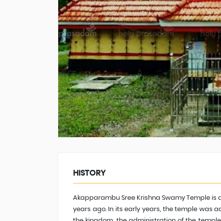
HISTORY
Akapparambu Sree Krishna Swamy Temple is an 
years ago. In its early years, the temple was a
the kingdom, the administration of the templ