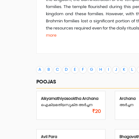
families. The temple flourished during this p
kingdom and these families. However, with th
Brahmin families lost a significant portion of 
the resources required even for the daily rituals
more
A
B
C
D
E
F
G
H
I
J
K
L
POOJAS
Aikyamathiyasooktha Archana
Archana
ഐക്യമത്യസൂക്ത അർച്ചന
അർച്ചന
₹20
Avil Para
Bhagavat