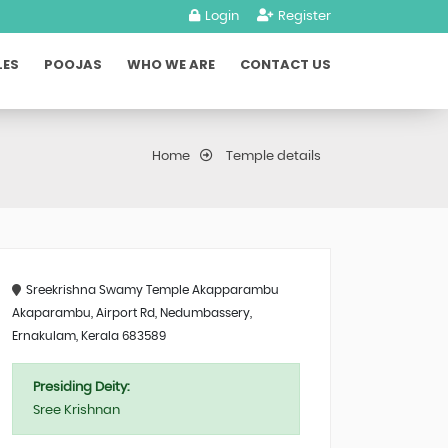
Login
Register
LES
POOJAS
WHO WE ARE
CONTACT US
Home
Temple details
Sreekrishna Swamy Temple Akapparambu
Akaparambu, Airport Rd, Nedumbassery,
Ernakulam, Kerala 683589
Presiding Deity:
Sree Krishnan