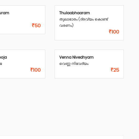
huram
Thulaabhaaram
തുലാഭാരം (ദ്രവ്യം കൊണ്ട്
₹50
വരണം)
₹100
ooja
Venna Nivedhyam
ജ
വെണ്ണ നിവേദ്യം
₹100
₹25