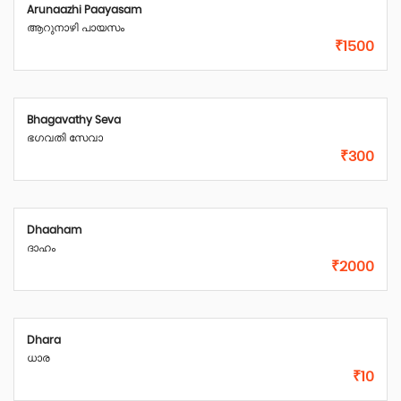
Arunaazhi Paayasam
ആറുനാഴി പായസം
₹1500
Bhagavathy Seva
ഭഗവതി സേവാ
₹300
Dhaaham
ദാഹം
₹2000
Dhara
ധാര
₹10