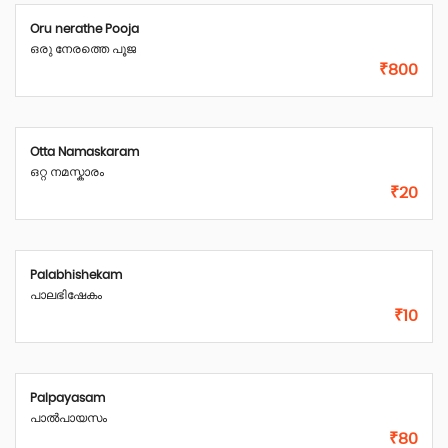
Oru nerathe Pooja
ഒരു നേരത്തെ പൂജ
₹800
Otta Namaskaram
ഒറ്റ നമസ്കാരം
₹20
Palabhishekam
പാലഭിഷേകം
₹10
Palpayasam
പാൽപായസം
₹80