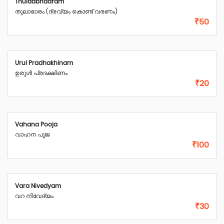
Thulaabhaaram
തുലാഭാരം (ദ്രവ്യം കൊണ്ട് വരണം)
₹50
Urul Pradhakhinam
ഉരുൾ പ്രദക്ഷിണം
₹20
Vahana Pooja
വാഹന പൂജ
₹100
Vara Nivedyam
വറ നിവേദ്യം
₹30