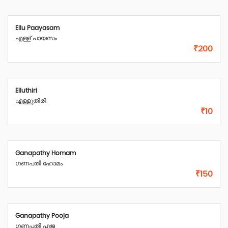
Ellu Paayasam
എള്ള് പായസം
₹200
Elluthiri
എള്ളുതിരി
₹10
Ganapathy Homam
ഗണപതി ഹോമം
₹150
Ganapathy Pooja
ഗണപതി പൂജ