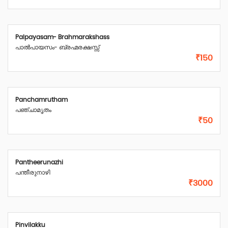
Palpayasam- Brahmarakshass
പാൽപായസം- ബ്രഹ്മരക്ഷസ്സ്
₹150
Panchamrutham
പഞ്ചാമൃതം
₹50
Pantheerunazhi
പന്തീരുനാഴി
₹3000
Pinvilakku