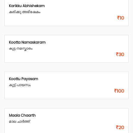
Karikku Abhishekam
കരിക്കു അഭിഷേകം
₹10
Kootta Namaskaram
കൂട്ട നമസ്കാരം
₹30
Koottu Payasam
കൂട്ട് പായസം
₹100
Maala Chaarth
മാല ചാർത്ത്
₹20