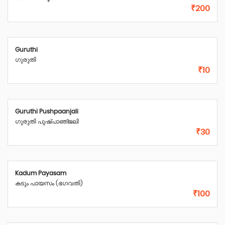
₹200
Guruthi
ഗുരുതി
₹10
Guruthi Pushpaanjali
ഗുരുതി പുഷ്‌പാഞ്‌ജലി
₹30
Kadum Payasam
കടും പായസം (ഭഗവതി)
₹100