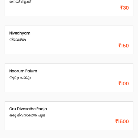
നെയ്‌വിളക്ക്
₹30
Nivedhyam
നിവേദ്യം
₹150
Noorum Palum
നൂറും പാലും
₹100
Oru Divasathe Pooja
ഒരു ദിവസത്തെ പൂജ
₹1500