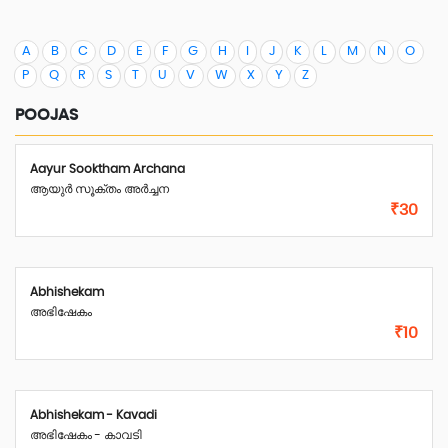
A
B
C
D
E
F
G
H
I
J
K
L
M
N
O
P
Q
R
S
T
U
V
W
X
Y
Z
POOJAS
Aayur Sooktham Archana
ആയുർ സൂക്തം അർച്ചന
₹30
Abhishekam
അഭിഷേകം
₹10
Abhishekam - Kavadi
അഭിഷേകം - കാവടി