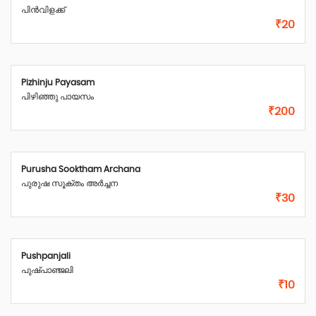
പിൻവിളക്ക്
₹20
Pizhinju Payasam
പിഴിഞ്ഞു പായസം
₹200
Purusha Sooktham Archana
പുരുഷ സൂക്തം അർച്ചന
₹30
Pushpanjali
പുഷ്പാഞ്ജലി
₹10