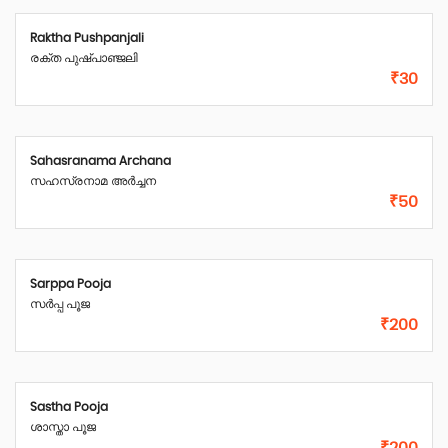
Raktha Pushpanjali
രക്ത പുഷ്പാഞ്ജലി
₹30
Sahasranama Archana
സഹസ്രനാമ അർച്ചന
₹50
Sarppa Pooja
സർപ്പ പൂജ
₹200
Sastha Pooja
ശാസ്താ പൂജ