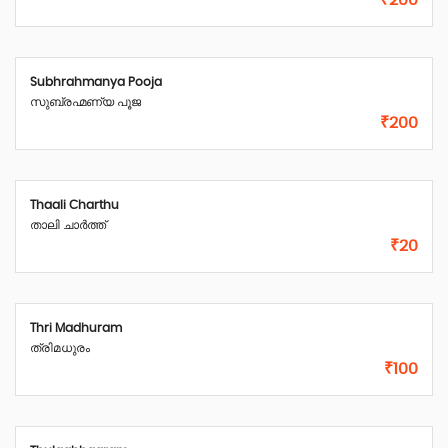
₹200
Subhrahmanya Pooja
സുബ്രഹ്മണ്യ പൂജ
₹200
Thaali Charthu
താലി ചാർത്ത്
₹20
Thri Madhuram
ത്രിമധുരം
₹100