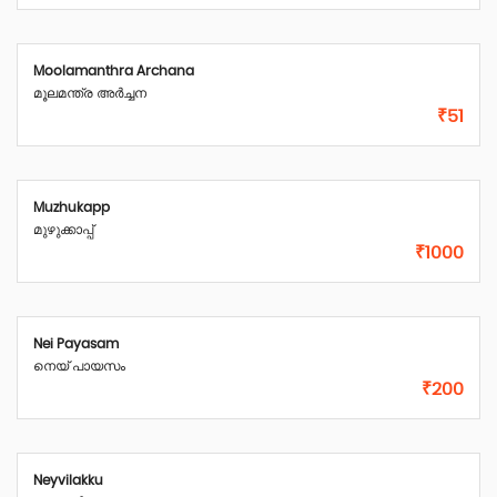
Moolamanthra Archana
മൂലമന്ത്ര അർച്ചന
₹51
Muzhukapp
മുഴുക്കാപ്പ്
₹1000
Nei Payasam
നെയ്‌ പായസം
₹200
Neyvilakku